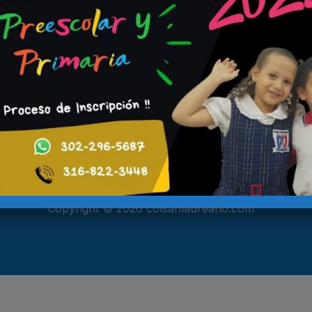
rar lo que estás buscando. Quizá pueda ayudarte una bús
Copyright © 2026 colsanlaureano.com