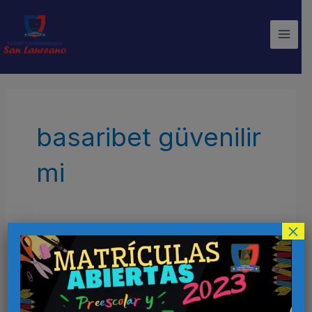
Ir
Main
al
Men
contenido
Buscar
por:
basaribet güvenilir
mi
×
Parece que no hemos podido encontrar lo que estás
buscando. Quizá pueda ayudarte una búsqueda.