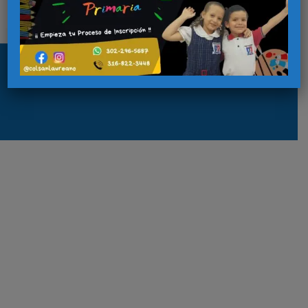
Copyright © 2026 colsanlaureano.com