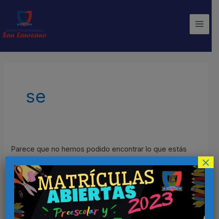
Ir
Main
al
Men
contenido
Buscar
por:
se
Parece que no hemos podido encontrar lo que estás
×
buscando. Quizá pueda ayudarte una búsqueda.