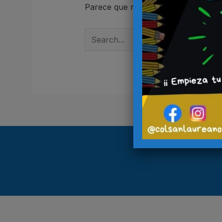
Parece que no hemos podido encont