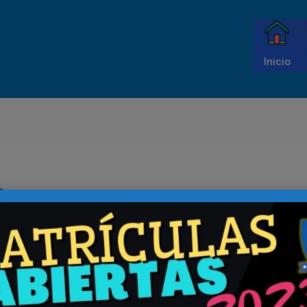
Inicio
o