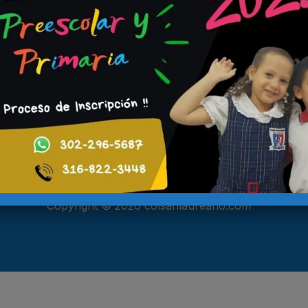
rar lo que estás buscando. Quizá pueda ayudarte una bús
Copyright © 2026 colsanlaureano.com