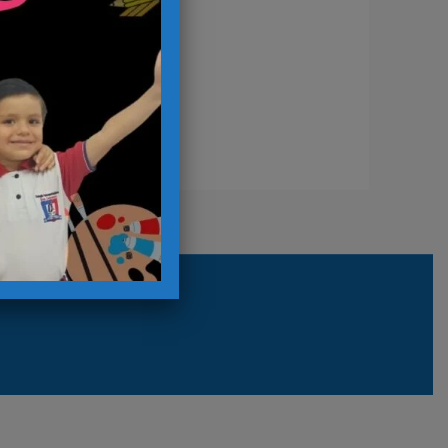
queda.