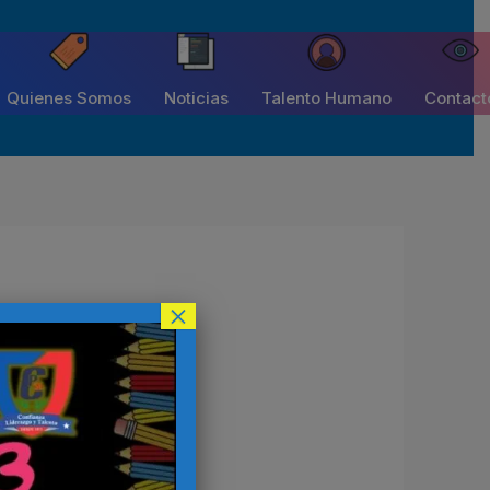
Quienes Somos
Noticias
Talento Humano
Contact
×