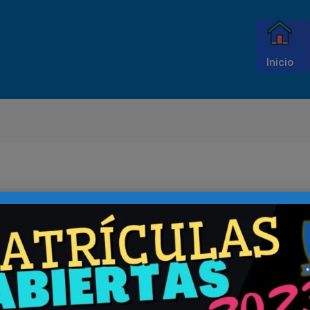
Inicio