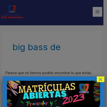
Ir
Main
al
Men
contenido
Buscar
por:
big bass de
Parece que no hemos podido encontrar lo que estás
×
buscando. Quizá pueda ayudarte una búsqueda.