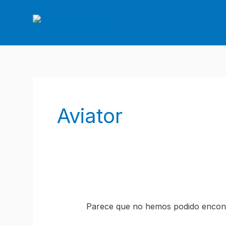
Ir
al
contenido
Buscar
por:
Aviator
Parece que no hemos podido encont